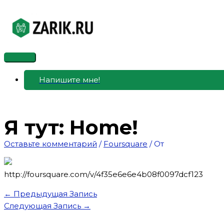
Перейти
к
содержимому
Главное
меню
Напишите мне!
Я тут: Home!
Оставьте комментарий
/
Foursquare
/ От
http://foursquare.com/v/4f35e6e6e4b08f0097dcf123
←
Предыдущая Запись
Следующая Запись
→