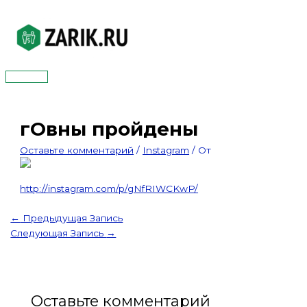
Перейти
к
содержимому
Главное
меню
гОвны пройдены
Оставьте комментарий
/
Instagram
/ От
http://instagram.com/p/gNfRIWCKwP/
←
Предыдущая Запись
Следующая Запись
→
Оставьте комментарий