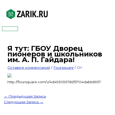
Перейти
к
содержимому
Главное
меню
Я тут: ГБОУ Дворец
пионеров и школьников
им. А. П. Гайдара!
Оставьте комментарий
/
Foursquare
/ От
http://foursquare.com/v/4d493055782f3704dabb6937
←
Предыдущая Запись
Следующая Запись
→