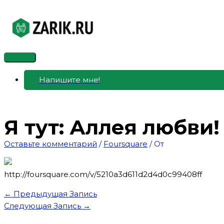
Перейти
к
содержимому
Главное
меню
Напишите мне!
Я тут: Аллея любви!
Оставьте комментарий
/
Foursquare
/ От
http://foursquare.com/v/5210a3d611d2d4d0c99408ff
←
Предыдущая Запись
Следующая Запись
→