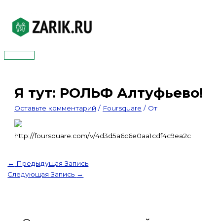
Перейти
к
содержимому
Главное
меню
Я тут: РОЛЬФ Алтуфьево!
Оставьте комментарий
/
Foursquare
/ От
http://foursquare.com/v/4d3d5a6c6e0aa1cdf4c9ea2c
←
Предыдущая Запись
Следующая Запись
→