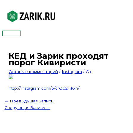
Перейти
к
содержимому
Главное
меню
КЕД и Зарик проходят
порог Кивиристи
Оставьте комментарий
/
Instagram
/ От
http://instagram.com/p/crQd2_iKxn/
←
Предыдущая Запись
Следующая Запись
→