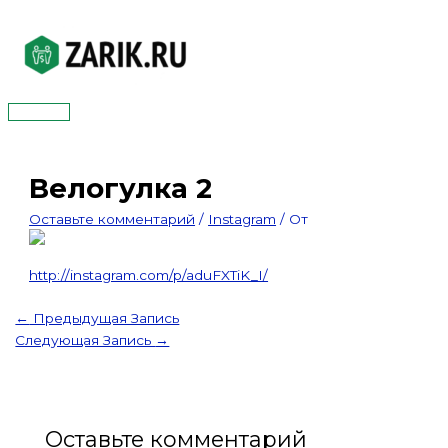
Перейти
к
содержимому
Главное
меню
Велогулка 2
Оставьте комментарий
/
Instagram
/ От
http://instagram.com/p/aduFXTiK_I/
←
Предыдущая Запись
Следующая Запись
→
Оставьте комментарий