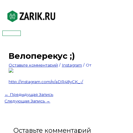
Перейти
к
содержимому
Главное
меню
Велоперекус ;)
Оставьте комментарий
/
Instagram
/ От
http://instagram.com/p/aDR48yCK_-/
←
Предыдущая Запись
Следующая Запись
→
Оставьте комментарий