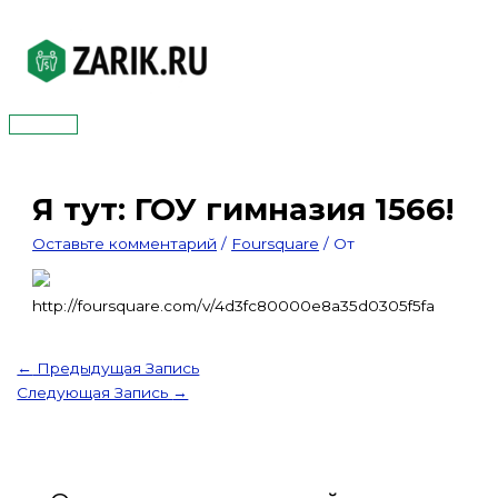
Перейти
к
содержимому
Главное
меню
Я тут: ГОУ гимназия 1566!
Оставьте комментарий
/
Foursquare
/ От
http://foursquare.com/v/4d3fc80000e8a35d0305f5fa
←
Предыдущая Запись
Следующая Запись
→