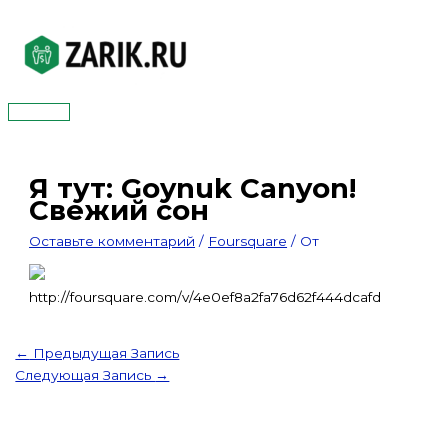
Перейти
к
содержимому
Главное
меню
Я тут: Goynuk Canyon!
Свежий сон
Оставьте комментарий
/
Foursquare
/ От
http://foursquare.com/v/4e0ef8a2fa76d62f444dcafd
←
Предыдущая Запись
Следующая Запись
→