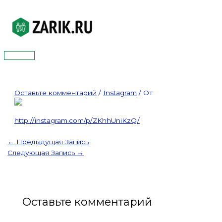
Перейти
к
содержимому
Главное
меню
Оставьте комментарий
/
Instagram
/ От
http://instagram.com/p/ZKhhUniKzQ/
←
Предыдущая Запись
Следующая Запись
→
Оставьте комментарий