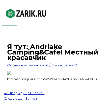
Перейти
к
содержимому
Главное
меню
Я тут: Andriake
Camping&Cafe! Местный
красавчик
Оставьте комментарий
/
Foursquare
/ От
http://foursquare.com/v/5172eb38498e6f23e6546b80
←
Предыдущая Запись
Следующая Запись
→