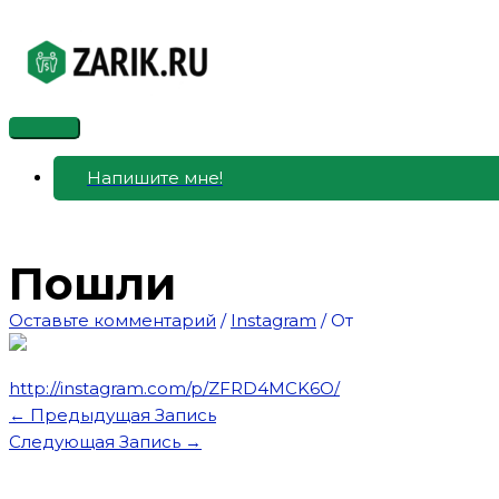
Перейти
к
содержимому
Главное
меню
Напишите мне!
Пошли
Оставьте комментарий
/
Instagram
/ От
http://instagram.com/p/ZFRD4MCK6O/
←
Предыдущая Запись
Следующая Запись
→