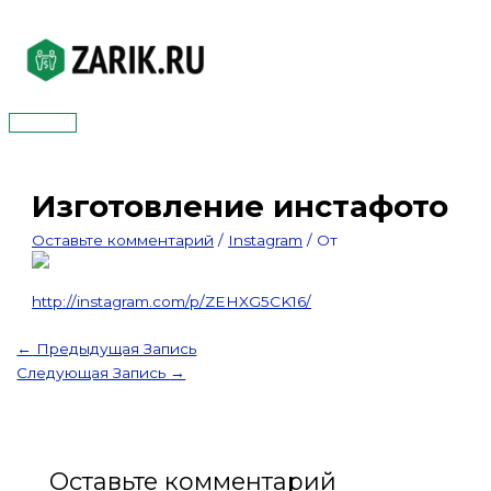
Перейти
к
содержимому
Главное
меню
Изготовление инстафото
Оставьте комментарий
/
Instagram
/ От
http://instagram.com/p/ZEHXG5CK16/
←
Предыдущая Запись
Следующая Запись
→
Оставьте комментарий