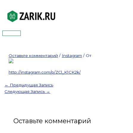
Перейти
к
содержимому
Главное
меню
Оставьте комментарий
/
Instagram
/ От
http://instagram.com/p/ZCl_K1CK2k/
←
Предыдущая Запись
Следующая Запись
→
Оставьте комментарий