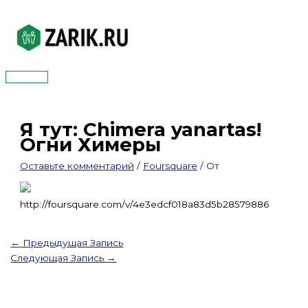
Перейти
к
содержимому
Главное
меню
Я тут: Chimera yanartas!
Огни Химеры
Оставьте комментарий
/
Foursquare
/ От
http://foursquare.com/v/4e3edcf018a83d5b28579886
←
Предыдущая Запись
Следующая Запись
→