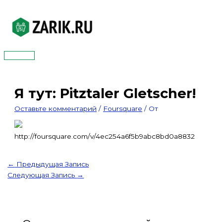
Перейти
к
содержимому
Главное
меню
Я тут: Pitztaler Gletscher!
Оставьте комментарий
/
Foursquare
/ От
http://foursquare.com/v/4ec254a6f5b9abc8bd0a8832
←
Предыдущая Запись
Следующая Запись
→