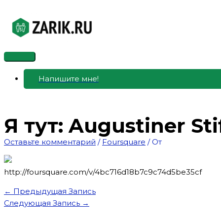
Перейти
к
содержимому
Главное
меню
Напишите мне!
Я тут: Augustiner Stif
Оставьте комментарий
/
Foursquare
/ От
http://foursquare.com/v/4bc716d18b7c9c74d5be35cf
←
Предыдущая Запись
Следующая Запись
→