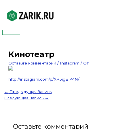
Перейти
к
содержимому
Главное
меню
Кинотеатр
Оставьте комментарий
/
Instagram
/ От
http://instagram.com/p/XR5igBiK4N/
←
Предыдущая Запись
Следующая Запись
→
Оставьте комментарий