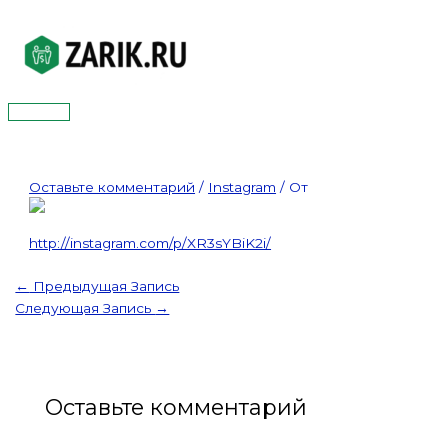
Перейти
к
содержимому
Главное
меню
Оставьте комментарий
/
Instagram
/ От
http://instagram.com/p/XR3sYBiK2i/
←
Предыдущая Запись
Следующая Запись
→
Оставьте комментарий