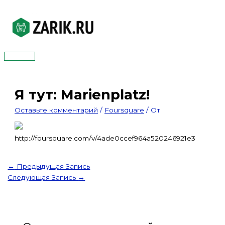
Перейти
к
содержимому
Главное
меню
Я тут: Marienplatz!
Оставьте комментарий
/
Foursquare
/ От
http://foursquare.com/v/4ade0ccef964a520246921e3
←
Предыдущая Запись
Следующая Запись
→