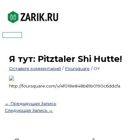
Перейти
к
содержимому
Главное
меню
Я тут: Pitztaler Shi Hutte!
Оставьте комментарий
/
Foursquare
/ От
http://foursquare.com/v/4f018e848b81b0190c6ddcfa
←
Предыдущая Запись
Следующая Запись
→