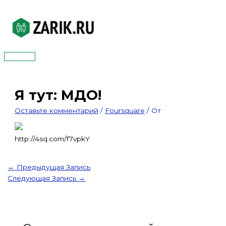
Перейти
к
содержимому
Главное
меню
Я тут: МДО!
Оставьте комментарий
/
Foursquare
/ От
http://4sq.com/f7vpkY
←
Предыдущая Запись
Следующая Запись
→