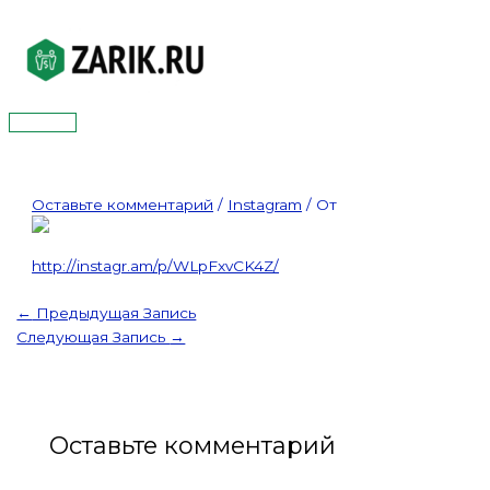
Перейти
к
содержимому
Главное
меню
Оставьте комментарий
/
Instagram
/ От
http://instagr.am/p/WLpFxvCK4Z/
←
Предыдущая Запись
Следующая Запись
→
Оставьте комментарий