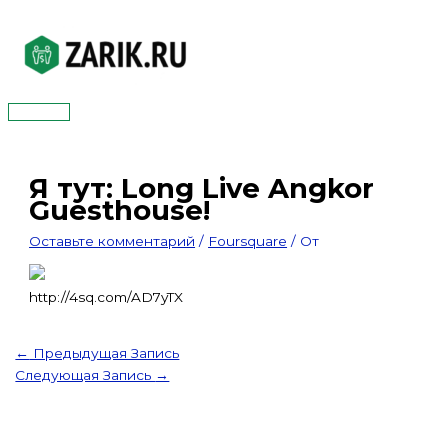
Перейти
к
содержимому
Главное
меню
Я тут: Long Live Angkor
Guesthouse!
Оставьте комментарий
/
Foursquare
/ От
http://4sq.com/AD7yTX
←
Предыдущая Запись
Следующая Запись
→