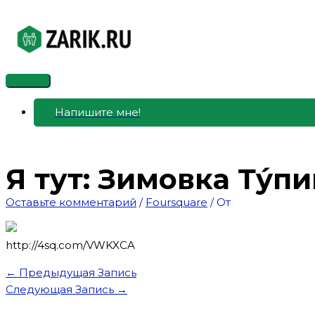
Перейти
к
содержимому
Главное
меню
Напишите мне!
Я тут: Зимовка Тýпи
Оставьте комментарий
/
Foursquare
/ От
http://4sq.com/VWKXCA
←
Предыдущая Запись
Следующая Запись
→