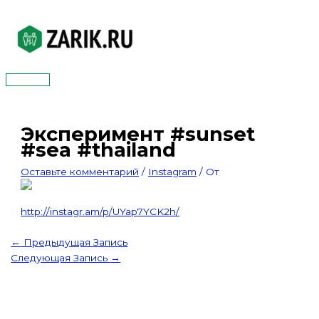
Перейти
к
содержимому
Главное
меню
Эксперимент #sunset
#sea #thailand
Оставьте комментарий
/
Instagram
/ От
http://instagr.am/p/UYap7YCK2h/
←
Предыдущая Запись
Следующая Запись
→