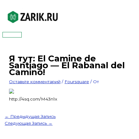
Перейти
к
содержимому
Главное
меню
Я тут: El Camine de
Santiago — El Rabanal del
Camino!
Оставьте комментарий
/
Foursquare
/ От
http://4sq.com/M43n1x
←
Предыдущая Запись
Следующая Запись
→