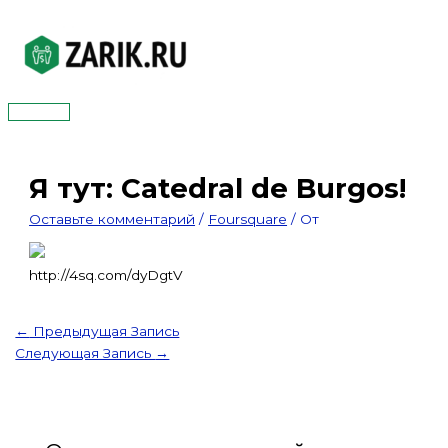
Перейти
к
содержимому
Главное
меню
Я тут: Catedral de Burgos!
Оставьте комментарий
/
Foursquare
/ От
http://4sq.com/dyDgtV
←
Предыдущая Запись
Следующая Запись
→