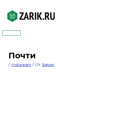
Перейти
к
содержимому
Главное
меню
Почти
/
Instagram
/ От
Зарик